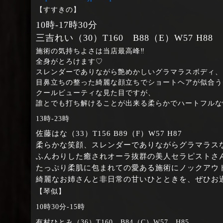
【すすきの】
10時‐17時30分
三吉れい（30）T160 B88（E）W57 H88
施術の気持ちよさは当店最高峰‼
全身がとろけます♡
スレンダーでありながら艶めかしいグラマラスボディ、
目鼻立ちの整った綺麗な顔立ちでショートヘアが似合う
クールビューティな見た目ですが、
誰とでも打ち解けることが出来る柔らかでハートフルな
13時‐23時
佐藤はな（33）T156 B89（F）W57 H87
柔らかな笑顔、スレンダーでありながらグラマラス
ふんわりした癒されオーラ抜群の美人セラピストさ
たっぷり柔肌に包まれての愛ある施術にノックアウ
綺麗なお姉さんと非日常の甘いひとときを、ぜひお
【琴似】
10時30分‐15時
有村ひとみ（36）T160 B84（C）W57 H85