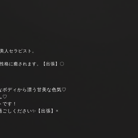
美人セラピスト。
性格に癒されます。【出張】〇
なボディから漂う甘美な色気♡
ん♡
トです！
過ごしください✨【出張】×