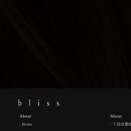
About
About
Home
７日出勤