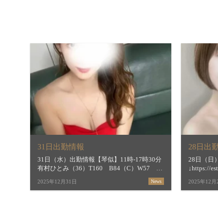
31日出勤情報
28日出
31日（水）出勤情報【琴似】11時‐17時30分
28日（
有村ひとみ（36）T160 B84（C）W57
↓https://e
H85綺麗な脚としなやかな曲線が見事なスレ
ご案内時
2025年12月31日
News
2025年12月
ンダーかつ抜群プロポーション☆常盤〇子さ
↓https://
んを彷彿とさせる美人さんですが笑うとかわ
い […]