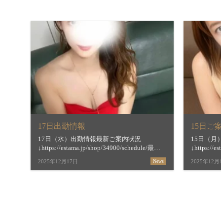
17日出勤情報
17日（水）出勤情報最新ご案内状況
15日（
↓https://estama.jp/shop/34900/schedule/最短
↓https://e
ご案内時間＆お店からの新着メッセージ
ご案内時
2025年12月17日
News
2025年12月
↓https://estama.jp/shop/34900/【すすき […]
↓https://