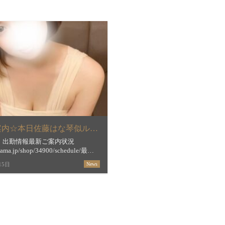
15日ご案内☆本日佐藤はな琴似ルーム出勤
月）出勤情報最新ご案内状況
stama.jp/shop/34900/schedule/最短
間＆お店からの新着メッセージ
15日
News
estama.jp/shop/34900/【琴似】 […]