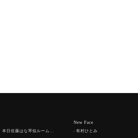
New Face
）本日佐藤はな琴似ルーム…
有村ひとみ