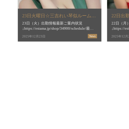
23日火曜日☆三吉れい琴似ルーム出勤
22日出
23日（火）出勤情報最新ご案内状況
22日（
↓https://estama.jp/shop/34900/schedule/最短
↓https://e
ご案内時間＆お店からの新着メッセージ
ご案内時
2025年12月23日
News
2025年12月
↓https://estama.jp/shop/34900/【琴似】 […]
↓https://