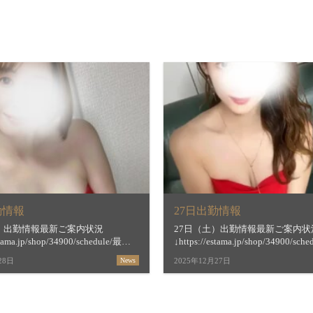
勤情報
27日出勤情報
日）出勤情報最新ご案内状況
27日（土）出勤情報最新ご案内状
stama.jp/shop/34900/schedule/最短
↓https://estama.jp/shop/34900/sc
間＆お店からの新着メッセージ
ご案内時間＆お店からの新着メッ
28日
News
2025年12月27日
estama.jp/shop/34900/【琴似】 […]
↓https://estama.jp/shop/34900/