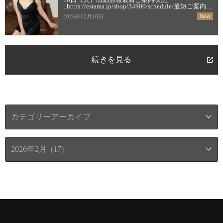
↓https://estama.jp/shop/34900/schedule/最短ご案内時
間＆お店からの新着メッセージ
2026年02月10日
News
↓https://estama.jp/shop/34900/【すすき […]
続きを見る