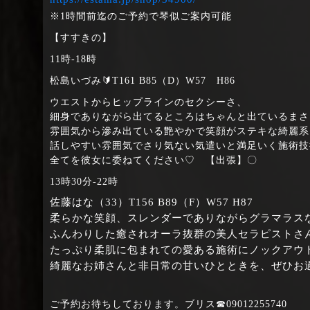
※1時間前迄のご予約で琴似ご案内可能
【すすきの】
11時‐18時
松島いづみ🔰T161 B85（D）W57 H86
ウエストからヒップラインのセクシーさ、
細身でありながら出てるところはちゃんと出ているまさに’
雰囲気から滲み出ている艶やかで笑顔がステキな綺麗系
話しやすい雰囲気でさり気ない気遣いと満足いく施術技
全てを彼女に委ねてください♡ 【出張】〇
13時30分‐22時
佐藤はな（33）T156 B89（F）W57 H87
柔らかな笑顔、スレンダーでありながらグラマラス
ふんわりした癒されオーラ抜群の美人セラピストさ
たっぷり柔肌に包まれての愛ある施術にノックアウ
綺麗なお姉さんと非日常の甘いひとときを、ぜひお
ご予約お待ちしております。ブリス☎09012255740