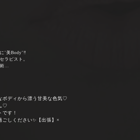
美Body’‼
セラピスト。
術…
なボディから漂う甘美な色気♡
ん♡
トです！
過ごしください✨【出張】×