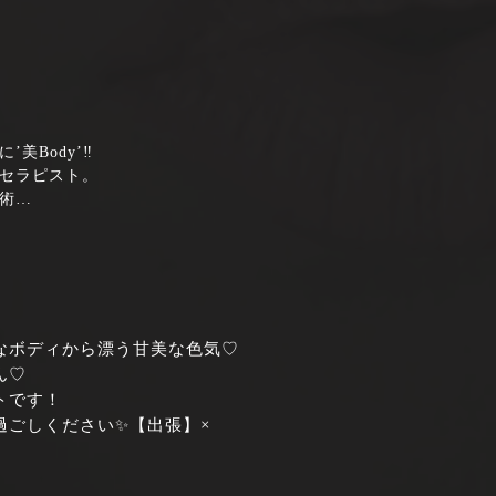
美Body’‼
セラピスト。
術…
なボディから漂う甘美な色気♡
ん♡
トです！
過ごしください✨【出張】×