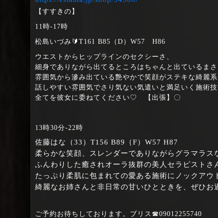
【すすきの】
11時‐17時
松島いづみ🔰T161 B85（D）W57 H86
ウエストからヒップラインのセクシーさ、
細身でありながら出てるところはちゃんと出ているまさに’
雰囲気から滲み出ている艶やかで笑顔がステキな綺麗系
話しやすい雰囲気でさり気ない気遣いと満足いく施術技
全てを彼女に委ねてください♡ 【出張】〇
13時30分‐22時
佐藤はな（33）T156 B89（F）W57 H87
柔らかな笑顔、スレンダーでありながらグラマラス
ふんわりした癒されオーラ抜群の美人セラピストさ
たっぷり柔肌に包まれての愛ある施術にノックアウ
綺麗なお姉さんと非日常の甘いひとときを、ぜひお
ご予約お待ちしております。ブリス☎09012255740