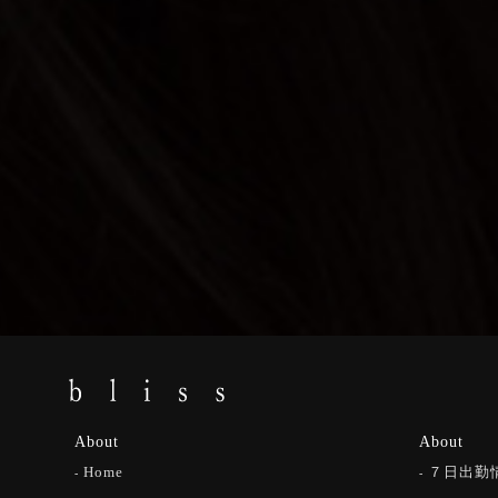
About
About
Home
７日出勤