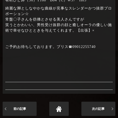
有村ひとみ（36）T160 B84（C）W57 H85
綺麗な脚としなやかな曲線が見事なスレンダーかつ抜群プロ
ポーション☆
常盤〇子さんを彷彿とさせる美人さんですが
笑うとかわいい、男性受け抜群の顔と癒しオーラの優しい施
術で幸せなひとときを与えてくれます。【出張】×
ご予約お待ちしております。ブリス☎09012255740
前の記事
次の記事