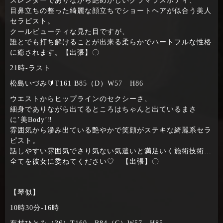
スレンダーでありながら艶めかしいグラマラスボディ、
目鼻立ちの整った綺麗な顔立ちでショートヘアが似合う美人
セラピスト。
クールビューティな見た目ですが、
誰とでも打ち解けることが出来る柔らかでハートフルな性格
に癒されます。【出張】〇
21時‐ラスト
松島いづみ🔰T161 B85（D）W57 H86
ウエストからヒップラインのセクシーさ、
細身でありながら出てるところはちゃんと出ているまさ
に’美Body’‼
雰囲気から滲み出ている艶やかで笑顔がステキな綺麗系セラ
ピスト。
話しやすい雰囲気でさり気ない気遣いと満足いく施術技術…
全てを彼女に委ねてください♡ 【出張】〇
【琴似】
10時30分‐16時