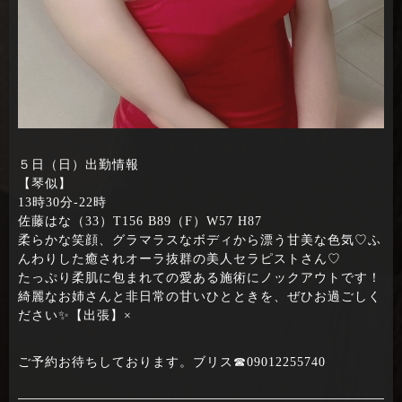
５日（日）出勤情報
【琴似】
13時30分‐22時
佐藤はな（33）T156 B89（F）W57 H87
柔らかな笑顔、グラマラスなボディから漂う甘美な色気♡ふ
んわりした癒されオーラ抜群の美人セラピストさん♡
たっぷり柔肌に包まれての愛ある施術にノックアウトです！
綺麗なお姉さんと非日常の甘いひとときを、ぜひお過ごしく
ださい✨【出張】×
ご予約お待ちしております。ブリス☎09012255740