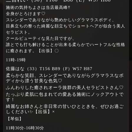
施術の気持ちよさは当店最高峰‼
全身がとろけます♡
スレンダーでありながら艶めかしいグラマラスボディ、
目鼻立ちの整った綺麗な顔立ちでショートヘアが似合う美人
セラピスト。
クールビューティな見た目ですが、
誰とでも打ち解けることが出来る柔らかでハートフルな性格
に癒されます。【出張】〇
11時‐19時
佐藤はな（33）T156 B89（F）W57 H87
柔らかな笑顔、スレンダーでありながらグラマラスなボ
ディから漂う甘美な色気♡
ふんわりした癒されオーラ抜群の美人セラピストさん♡
たっぷり柔肌に包まれての愛ある施術にノックアウトで
す！
綺麗なお姉さんと非日常の甘いひとときを、ぜひお過ご
しください✨【出張】×
【琴似】
11時30分‐16時30分