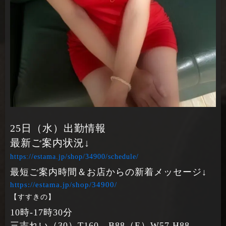
25日（水）出勤情報
最新ご案内状況↓
https://estama.jp/shop/34900/schedule/
最短ご案内時間＆お店からの新着メッセージ↓
https://estama.jp/shop/34900/
【すすきの】
10時‐17時30分
三吉れい（30）T160 B88（E）W57 H88