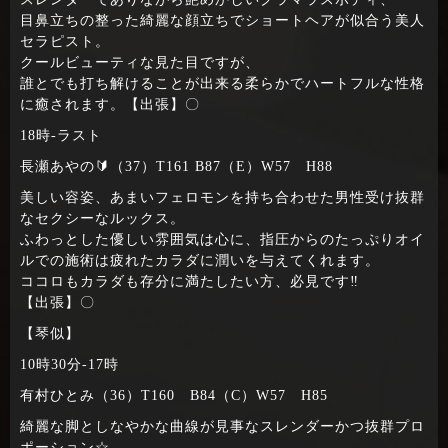
目鼻立ちの整った綺麗な顔立ちでショートヘアが似合う美人
セラピスト。
クールビューティな見た目ですが、
誰とでも打ち解けることが出来る柔らかでハートフルな性格
に癒されます。【出張】〇
18時‐ラスト
長瀬あやの🔰（37）T161 B87（E）W57 H88
美しい容姿、あまいフェロモンを持ち合わせた男性受け抜群
なセクシーなルックス。
ふわっとした優しい雰囲気は心に、指圧からのたっぷりオイ
ルでの施術は疲れたカラダに潤いを与えてくれます。
ココロもカラダも存分に満たしたい方、必見です‼
【出張】〇
【琴似】
10時30分‐17時
有村ひとみ（36）T160 B84（C）W57 H85
綺麗な脚としなやかな曲線が見事なスレンダーかつ抜群プロ
ポーション☆