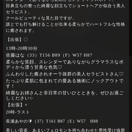
目鼻立ちの整った綺麗な顔立ちでショートヘアが似合う美人
セラピスト。
クールビューティな見た目ですが、
誰とでも打ち解けることが出来る柔らかでハートフルな性格
に癒されます。
【出張】〇
13時‐20時30分
佐藤はな（33）T156 B89（F）W57 H87
柔らかな笑顔、スレンダーでありながらグラマラスなボ
ディから漂う甘美な色気♡
ふんわりした癒されオーラ抜群の美人セラピストさん♡
たっぷり柔肌に包まれての愛ある施術にノックアウトで
す！
綺麗なお姉さんと非日常の甘いひとときを、ぜひお過ご
しください✨
【出張】×
20時‐ラスト
長瀬あやの🔰（37）T161 B87（E）W57 H88
美しい容姿、あまいフェロモンを持ち合わせた男性受け抜群