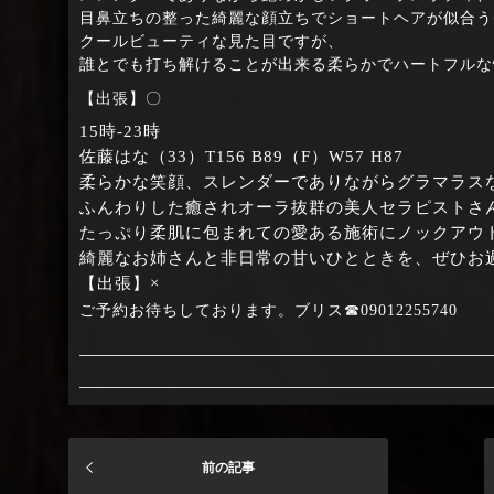
目鼻立ちの整った綺麗な顔立ちでショートヘアが似合う
クールビューティな見た目ですが、
誰とでも打ち解けることが出来る柔らかでハートフルな
【出張】〇
15時‐23時
佐藤はな（33）T156 B89（F）W57 H87
柔らかな笑顔、スレンダーでありながらグラマラス
ふんわりした癒されオーラ抜群の美人セラピストさ
たっぷり柔肌に包まれての愛ある施術にノックアウ
綺麗なお姉さんと非日常の甘いひとときを、ぜひお
【出張】×
ご予約お待ちしております。ブリス☎09012255740
前の記事