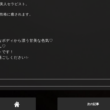
美人セラピスト。
性格に癒されます。
なボディから漂う甘美な色気♡
ん♡
トです！
過ごしください✨
次の記事