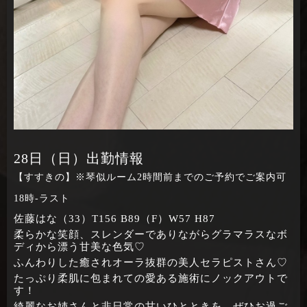
28日（日）出勤情報
【すすきの】※琴似ルーム2時間前までのご予約でご案内可
18時‐ラスト
佐藤はな（33）T156 B89（F）W57 H87
柔らかな笑顔、スレンダーでありながらグラマラスなボ
ディから漂う甘美な色気♡
ふんわりした癒されオーラ抜群の美人セラピストさん♡
たっぷり柔肌に包まれての愛ある施術にノックアウトで
す！
綺麗なお姉さんと非日常の甘いひとときを、ぜひお過ご