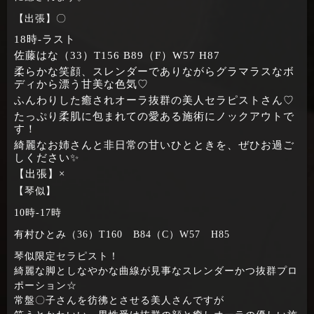
【出張】〇
18時‐ラスト
佐藤はな（33）T156 B89（F）W57 H87
柔らかな笑顔、スレンダーでありながらグラマラスなボ
ディから漂う甘美な色気♡
ふんわりした癒されオーラ抜群の美人セラピストさん♡
たっぷり柔肌に包まれての愛ある施術にノックアウトで
す！
綺麗なお姉さんと非日常の甘いひとときを、ぜひお過ご
しください✨
【出張】×
【琴似】
10時‐17時
有村ひとみ（36）T160 B84（C）W57 H85
琴似限定セラピスト！
綺麗な脚としなやかな曲線が見事なスレンダーかつ抜群プロ
ポーション☆
常盤〇子さんを彷彿とさせる美人さんですが