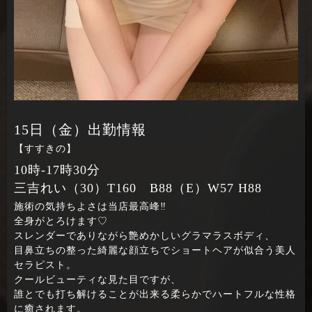
15日（金）出勤情報
【すすきの】
10時‐17時30分
三吉れい（30）T160 B88（E）W57 H88
施術の気持ちよさは当店最高峰‼
全身がとろけます♡
スレンダーでありながら艶めかしいグラマラスボディ、
目鼻立ちの整った綺麗な顔立ちでショートヘアが似合う美人
セラピスト。
クールビューティな見た目ですが、
誰とでも打ち解けることが出来る柔らかでハートフルな性格
に癒されます。