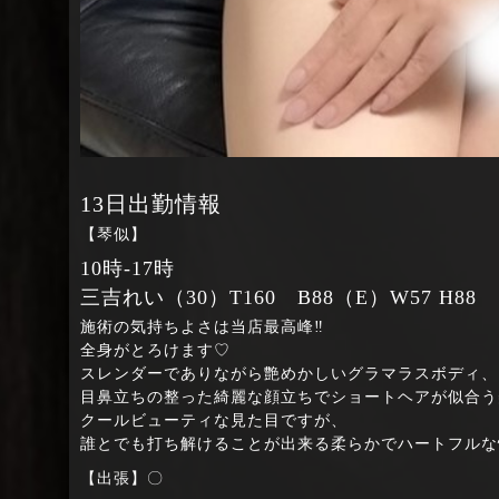
13日出勤情報
【琴似】
10時‐17時
三吉れい（30）T160 B88（E）W57 H88
施術の気持ちよさは当店最高峰‼
全身がとろけます♡
スレンダーでありながら艶めかしいグラマラスボディ、
目鼻立ちの整った綺麗な顔立ちでショートヘアが似合う
クールビューティな見た目ですが、
誰とでも打ち解けることが出来る柔らかでハートフルな
【出張】〇