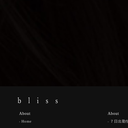
About
About
Home
７日出勤