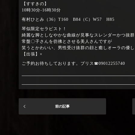
【すすきの】
10時30分‐16時30分
有村ひとみ（36）T160 B84（C）W57 H85
琴似限定セラピスト！
綺麗な脚としなやかな曲線が見事なスレンダーかつ抜群
常盤〇子さんを彷彿とさせる美人さんですが
笑うとかわいい、男性受け抜群の顔と癒しオーラの優し
【出張】×
ご予約お待ちしております。ブリス☎09012255740
前の記事