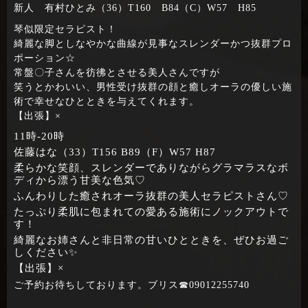
新人 有村ひとみ（36）T160 B84（C）W57 H85
琴似限定セラピスト！
綺麗な脚としなやかな曲線が見事なスレンダーかつ抜群プロ
ポーション☆
常盤〇子さんを彷彿とさせる美人さんですが
笑うとかわいい、男性受け抜群の顔と癒しオーラの優しい施
術で幸せなひとときを与えてくれます。
【出張】×
11時‐20時
佐藤はな（33）T156 B89（F）W57 H87
柔らかな笑顔、スレンダーでありながらグラマラスなボ
ディから漂う甘美な色気♡
ふんわりした癒されオーラ抜群の美人セラピストさん♡
たっぷり柔肌に包まれての愛ある施術にノックアウトで
す！
綺麗なお姉さんと非日常の甘いひとときを、ぜひお過ご
しください✨
【出張】×
ご予約お待ちしております。ブリス☎09012255740