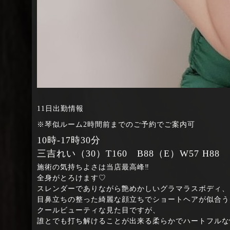
11日出勤情報
※琴似ルーム2時間前までのご予約でご案内可
10時‐17時30分
三吉れい（30）T160 B88（E）W57 H88
施術の気持ちよさは当店最高峰‼
全身がとろけます♡
スレンダーでありながら艶めかしいグラマラスボディ、
目鼻立ちの整った綺麗な顔立ちでショートヘアが似合う
クールビューティな見た目ですが、
誰とでも打ち解けることが出来る柔らかでハートフルな