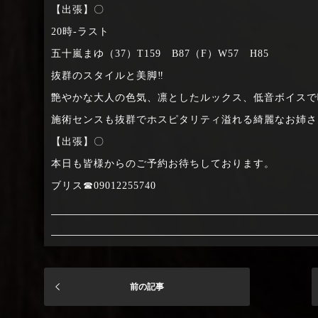
【出張】〇
20時‐ラスト
五十嵐まゆ（37）T159 B87（F）W57 H85
抜群のスタイルと美脚‼
艶やかな大人の色気、凛としたルックス、低音ボイスで
施術センスも抜群でホスピタリティ溢れる綺麗なお姉さ
【出張】〇
本日も皆様からのご予約お待ちしております。
ブリス☎09012255740
前の記事