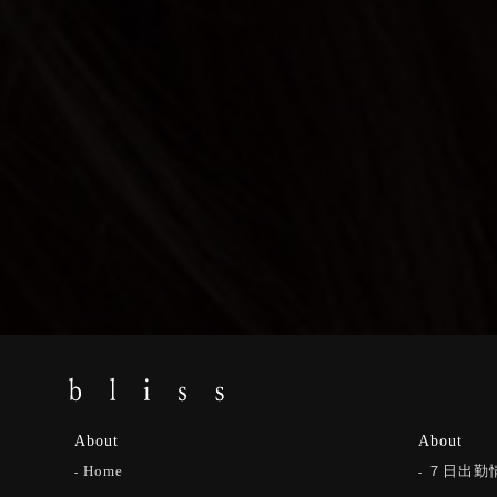
About
About
Home
７日出勤