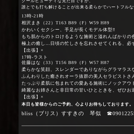
クールビューティな見た目ですが、
誰とでも打ち解けることが出来る柔らかでハートフルな
13時‐21時
相沢まき（22）T163 B89（F）W59 H89
かわいくセクシー、手足が長くモデル体型‼
もち肌からのトロけるような施術と溢れんばかりの
極上の癒し…日頃の忙しさを忘れさせてくれる、必
【出張】×
17時‐ラスト
佐藤はな（33）T156 B89（F）W57 H87
柔らかな笑顔、スレンダーでありながらグラマラス
ふんわりした癒されオーラ抜群の美人セラピストさ
たっぷり柔肌に包まれての愛ある施術にノックアウ
綺麗なお姉さんと非日常の甘いひとときを、ぜひお
【出張】×
本日も皆様からのご予約、心よりお待ちしております。
bliss（ブリス）すすきの 琴似 ☎09012255