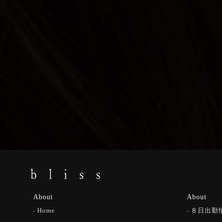
About
About
Home
８日出勤