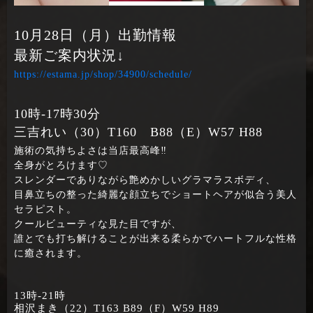
10月28日（月）出勤情報
最新ご案内状況↓
https://estama.jp/shop/34900/schedule/
10時‐17時30分
三吉れい（30）T160 B88（E）W57 H88
施術の気持ちよさは当店最高峰‼
全身がとろけます♡
スレンダーでありながら艶めかしいグラマラスボディ、
目鼻立ちの整った綺麗な顔立ちでショートヘアが似合う美人
セラピスト。
クールビューティな見た目ですが、
誰とでも打ち解けることが出来る柔らかでハートフルな性格
に癒されます。
13時‐21時
相沢まき（22）T163 B89（F）W59 H89