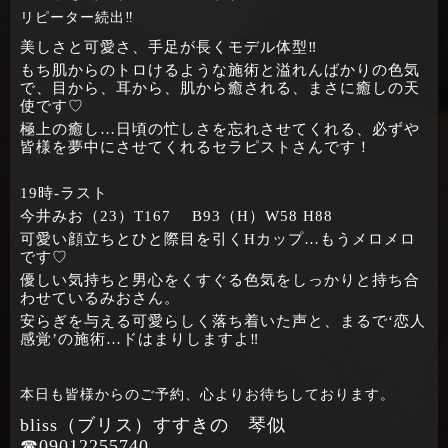
リピーター続出‼
美しさと可愛さ、手足が長くモデル体型‼
もち肌からのトロけるような施術と溢れんばかりの色気
で、目から、耳から、肌から癒される、まさに癒しの天
使です♡
極上の癒し…日頃の忙しさを忘れさせてくれる、必ずや
皆様を夢中にさせてくれるセラピストさんです！
19時‐ラスト
今井みお（23）T167 B93（H）W58 H88
可愛い顔立ちとひと際目を引くHカップ…もうメロメロ
です♡
優しい気持ちと男心をくすぐる色気をしっかりと持ち合
わせているみおさん。
安らぎを与える可愛らしく落ち着いた声と、まるで‘恋人
感覚’の施術…ドはまりしますよ‼
本日も皆様からのご予約、心よりお待ちしております。
bliss（ブリス）すすきの 琴似
☎09012255740