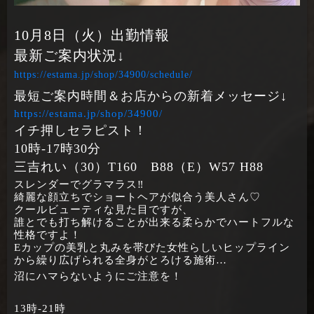
10月8日（火）出勤情報
最新ご案内状況↓
https://estama.jp/shop/34900/schedule/
最短ご案内時間＆お店からの新着メッセージ↓
https://estama.jp/shop/34900/
イチ押しセラピスト！
10時‐17時30分
三吉れい（30）T160 B88（E）W57 H88
スレンダーでグラマラス‼
綺麗な顔立ちでショートヘアが似合う美人さん♡
クールビューティな見た目ですが、
誰とでも打ち解けることが出来る柔らかでハートフルな
性格ですよ！
Eカップの美乳と丸みを帯びた女性らしいヒップライン
から繰り広げられる全身がとろける施術…
沼にハマらないようにご注意を！
13時‐21時