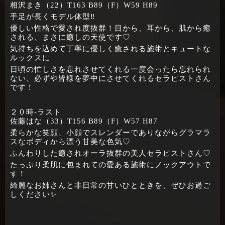
相沢まき（22）T163 B89（F）W59 H89
手足が長くモデル体型‼
優しい性格で愛され度抜群！目から、耳から、肌から癒
される、まさに癒しの天使です♡
気持ちを込めて丁寧に優しく癒される施術とキュートな
ルックスに
日頃の忙しさを忘れさせてくれる一度会ったら忘れられ
ない、必ずや皆様を夢中にさせてくれるセラピストさん
です！
２０時‐ラスト
佐藤はな（33）T156 B89（F）W57 H87
柔らかな笑顔、小顔でスレンダーでありながらグラマラ
スなボディから漂う甘美な色気♡
ふんわりした癒されオーラ抜群の美人セラピストさん♡
たっぷり柔肌に包まれての愛ある施術にノックアウトで
す！
綺麗なお姉さんと非日常の甘いひとときを、ぜひお過ご
しください✨