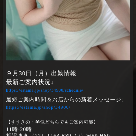
９月30日（月）出勤情報
最新ご案内状況↓
https://estama.jp/shop/34900/schedule/
最短ご案内時間＆お店からの新着メッセージ↓
https://estama.jp/shop/34900/
【すすきの・琴似どちらでもご案内可能】
11時‐20時
相沢まき（22）T163 B89（F）W59 H89