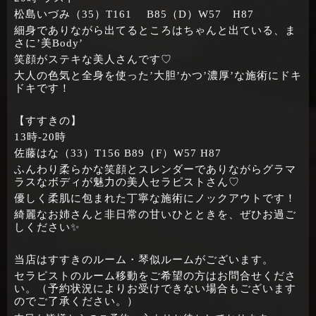
松島いづみ（35）T161 B85（D）W57 H87
細身でありながら出てるところはちゃんと出ている、ま
さに’美Body’
笑顔がステキな美人さんです♡
大人の色気と全身を使った’大胆’かつ’濃厚’な施術にドキ
ドキです！
【すすきの】
13時‐20時
佐藤はな（33）T156 B89（F）W57 H87
ふんわり柔らかな笑顔とスレンダーでありながらグラマ
ラスなボディが魅力の美人セラピストさん♡
優しく柔肌に包まれた丁寧な施術にノックアウトです！
綺麗なお姉さんと非日常の甘いひとときを、ぜひお過ご
しください✨
当店はすすきのルーム・琴似ルームがございます。
セラピストのルーム移動をご希望の方はお問合せくださ
い。（予約状況によりお受けできない場合もございます
のでご了承ください。）