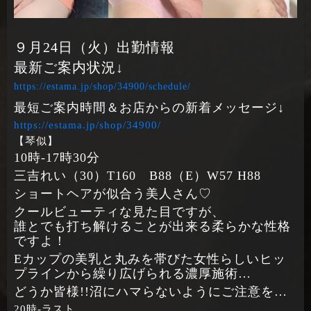
９月24日（火）出勤情報
最新ご案内状況↓
https://estama.jp/shop/34900/schedule/
最短ご案内時間＆お店からの新着メッセージ↓
https://estama.jp/shop/34900/
【琴似】
10時‐17時30分
三吉れい（30）T160 B88（E）W57 H88
ショートヘアが似合う美人さん♡
クールビューティな見た目ですが、
誰とでも打ち解けることが出来る柔らかな性格
ですよ！
Eカップの美乳と丸みを帯びた女性らしいヒッ
プラインから繰り広げられる濃厚施術…
どうか皆様!!沼にハマらないようにご注意を…
20時‐ラスト