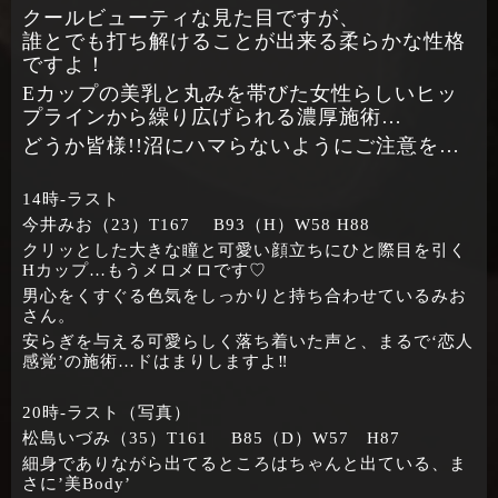
クールビューティな見た目ですが、
誰とでも打ち解けることが出来る柔らかな性格
ですよ！
Eカップの美乳と丸みを帯びた女性らしいヒッ
プラインから繰り広げられる濃厚施術…
どうか皆様!!沼にハマらないようにご注意を…
14時‐ラスト
今井みお（23）T167 B93（H）W58 H88
クリッとした大きな瞳と可愛い顔立ちにひと際目を引く
Hカップ…もうメロメロです♡
男心をくすぐる色気をしっかりと持ち合わせているみお
さん。
安らぎを与える可愛らしく落ち着いた声と、まるで‘恋人
感覚’の施術…ドはまりしますよ‼
20時‐ラスト（写真）
松島いづみ（35）T161 B85（D）W57 H87
細身でありながら出てるところはちゃんと出ている、ま
さに’美Body’