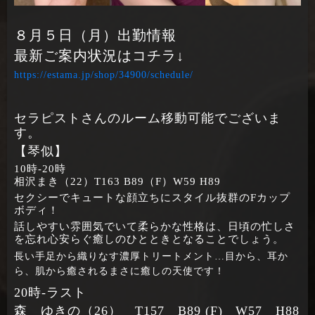
８月５日（月）出勤情報
最新ご案内状況はコチラ↓
https://estama.jp/shop/34900/schedule/
セラピストさんのルーム移動可能でございま
す。
【琴似】
10時‐20時
相沢まき（22）T163 B89（F）W59 H89
セクシーでキュートな顔立ちにスタイル抜群のFカップ
ボディ！
話しやすい雰囲気でいて柔らかな性格は、日頃の忙しさ
を忘れ心安らぐ癒しのひとときとなることでしょう。
長い手足から織りなす濃厚トリートメント…目から、耳か
ら、肌から癒されるまさに癒しの天使です！
20時‐ラスト
森 ゆきの（26） T157 B89 (F) W57 H88