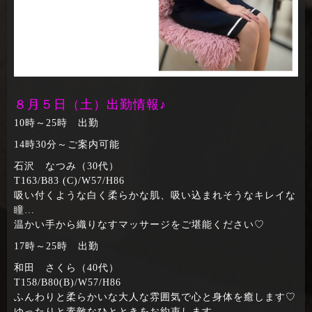
８月５日（土）出勤情報♪
10時～25時 出勤
14時30分～ご案内可能
石沢 なつみ（30代）
T163/B83 (C)/W57/H86
吸い付くような白く柔らかな肌、吸い込まれそうなキレイな
瞳…
温かい手から織りなすマッサージをご堪能ください♡
17時～25時 出勤
和田 さくら（40代）
T158/B80(B)/W57/H86
ふんわりと柔らかいな大人な雰囲気で心と身体を癒します♡
ゆったりと素敵なひとときをお約束します