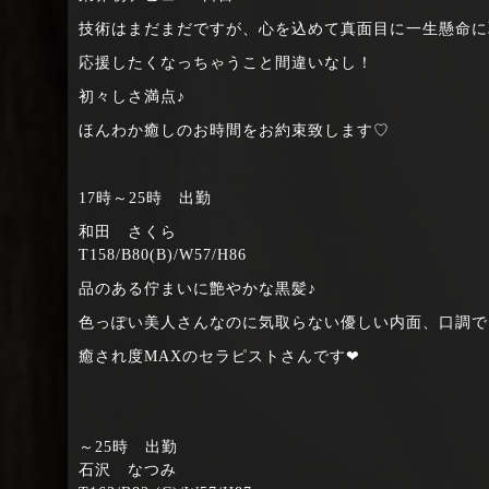
技術はまだまだですが、心を込めて真面目に一生懸命に
応援したくなっちゃうこと間違いなし！
初々しさ満点♪
ほんわか癒しのお時間をお約束致します♡
17時～25時 出勤
和田 さくら
T158/B80(B)/W57/H86
品のある佇まいに艶やかな黒髪♪
色っぽい美人さんなのに気取らない優しい内面、口調で
癒され度MAXのセラピストさんです❤
～25時 出勤
石沢 なつみ