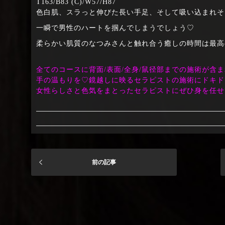
T163/B83 (C)/W57/H87
色白肌、スラっと伸びた長い手足、そして吸い込まれそ
一瞬で男性のハートを掴んでしまうでしょう♡
柔らかい肌質のなつみさんと触れ合う癒しの時間は最高
全てのコースに背面/表面/全身/鼠径部までの施術が
手の温もりを♡鏡越しに映るセラピストの施術にドキド
女性らしさと色気をまとったセラピストにぜひ身を任せ
前の記事