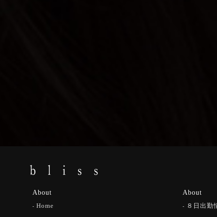
About
About
Home
８日出勤