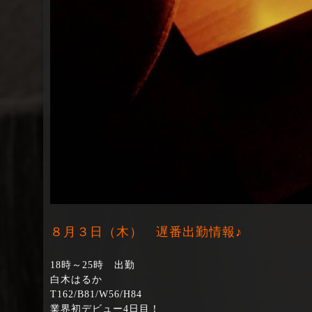
８月３日（木） 遅番出勤情報♪
18時～25時 出勤
白木はるか
T162/B81/W56/H84
業界初デビュー4日目！